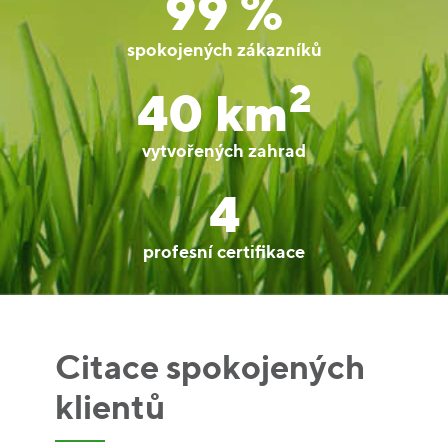
99 %
spokojených zákazníků
2
40 km
vytvořených zahrad
4
profesní certifikace
Citace spokojených
Citace spokojených
klientů
klientů